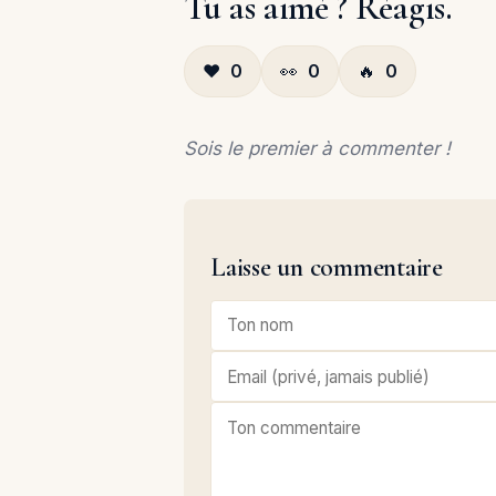
Tu as aimé ? Réagis.
❤️
0
👀
0
🔥
0
Sois le premier à commenter !
Laisse un commentaire