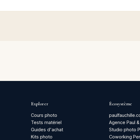
Explorer
Écosystème
Cours photo
paulfauchille.
Tests matériel
Agence Paul &
Guides d'achat
Studio photo 
Kits photo
Coworking Per