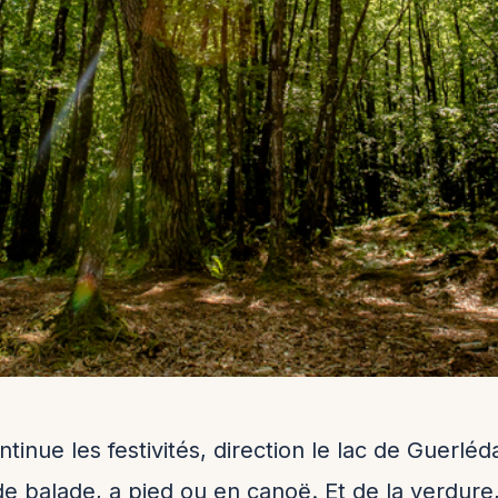
nue les festivités, direction le lac de Guerlédan
e balade, a pied ou en canoë. Et de la verdure, 