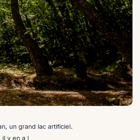
, un grand lac artificiel.
il y en a !