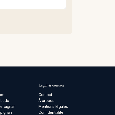
Légal & contact
com
Contact
 Ludo
À propos
Perpignan
Mentions légales
pignan
Confidentialité