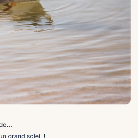
de...
n grand soleil !