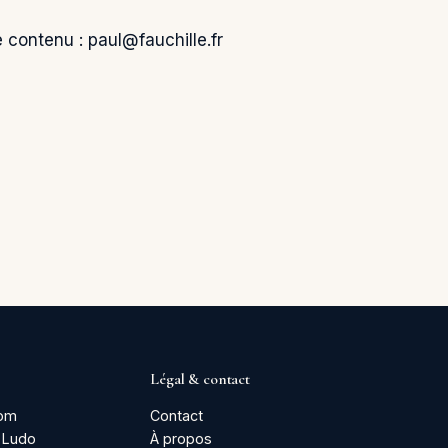
e contenu :
paul@fauchille.fr
Légal & contact
com
Contact
 Ludo
À propos