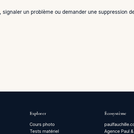
te, signaler un problème ou demander une suppression d
Explorer
Écosystème
Cours photo
paulfauchille.
Tests matériel
Agence Paul &