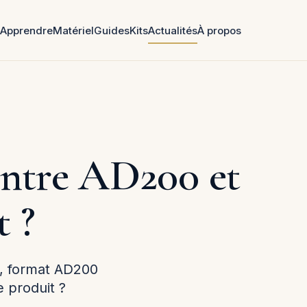
Apprendre
Matériel
Guides
Kits
Actualités
À propos
entre AD200 et
t ?
e, format AD200
e produit ?