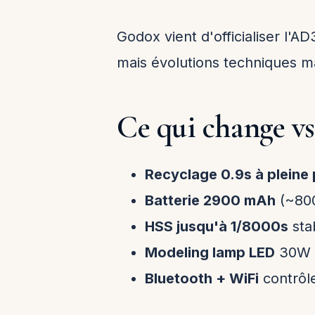
Godox vient d'officialiser l'A
mais évolutions techniques 
Ce qui change v
Recyclage 0.9s à pleine
Batterie 2900 mAh
(~800
HSS jusqu'à 1/8000s
stab
Modeling lamp LED
30W b
Bluetooth + WiFi
contrôl