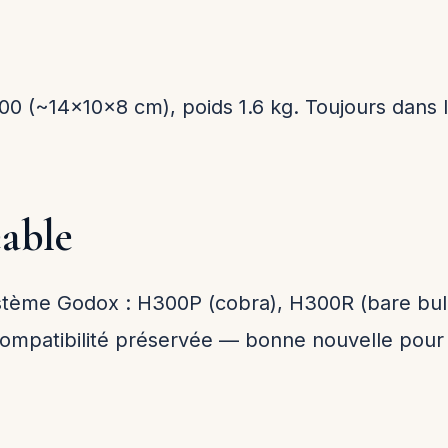
 (~14×10×8 cm), poids 1.6 kg. Toujours dans l
eable
stème Godox : H300P (cobra), H300R (bare bulb 
ompatibilité préservée — bonne nouvelle pour 