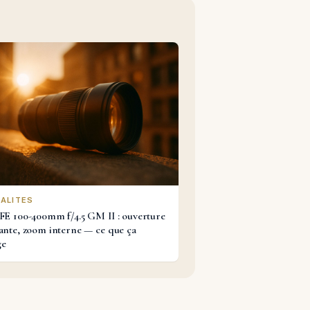
ALITES
FE 100-400mm f/4.5 GM II : ouverture
ante, zoom interne — ce que ça
ge