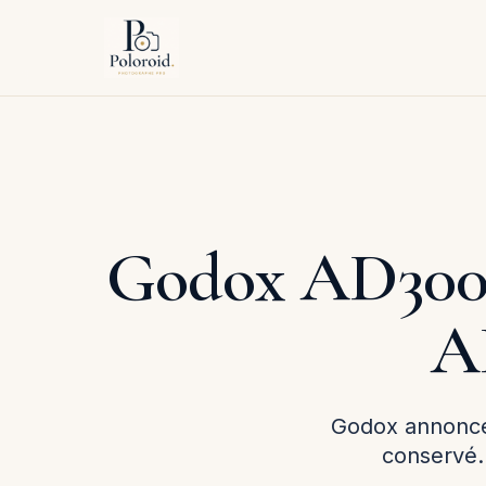
Godox AD300 P
AD
Godox annonce 
conservé. 