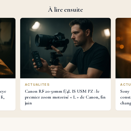
À lire ensuite
ACTUALITES
ACTU
heye
Canon RF 20-50mm f/4L IS USM PZ : le
Sony 
 E,
premier zoom motorisé « L » de Canon, fin
const
juin
chan