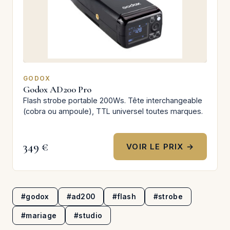
GODOX
Godox AD200 Pro
Flash strobe portable 200Ws. Tête interchangeable
(cobra ou ampoule), TTL universel toutes marques.
349 €
VOIR LE PRIX →
#godox
#ad200
#flash
#strobe
#mariage
#studio