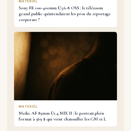
MATERIEL
Sony FE 100-400mm f/5.6-8 OSS : le télézoom
grand public qu'attendaient les pros du reportage
corporate ?
MATERIEL
Meike AF 85mm f/1.4 MIX II : le portrait plein
format à 569 $ qui vient chatouiller les GM et L