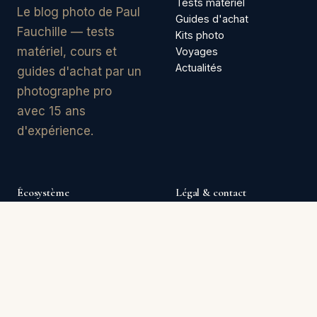
Tests matériel
Le blog photo de Paul
Guides d'achat
Fauchille — tests
Kits photo
matériel, cours et
Voyages
Actualités
guides d'achat par un
photographe pro
avec 15 ans
d'expérience.
Écosystème
Légal & contact
paulfauchille.com
Contact
Agence Paul & Ludo
À propos
Studio photo Perpignan
Mentions légales
Coworking Perpignan
Confidentialité